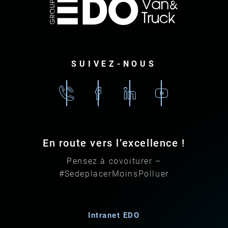
SUIVEZ-NOUS
02
Facebook
Linkedin
Youtube
96
79
87
En route vers l’excellence !
87
Pensez à covoiturer –
#SedeplacerMoinsPolluer
Intranet EDO