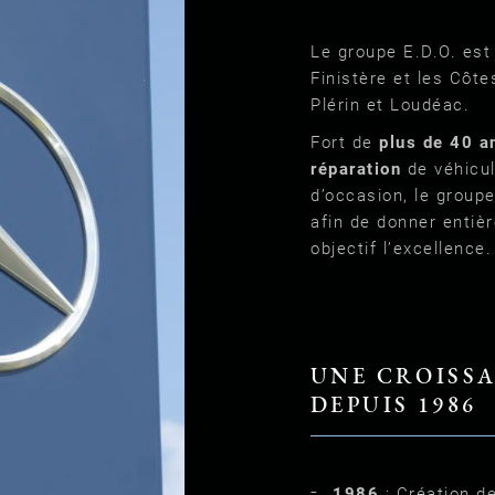
Le groupe E.D.O. est
Finistère et les Côt
Plérin et Loudéac.
Fort de
plus de 40 an
réparation
de véhicule
d’occasion, le group
afin de donner entièr
objectif l’excellence.
UNE CROISS
DEPUIS 1986
1986
: Création de