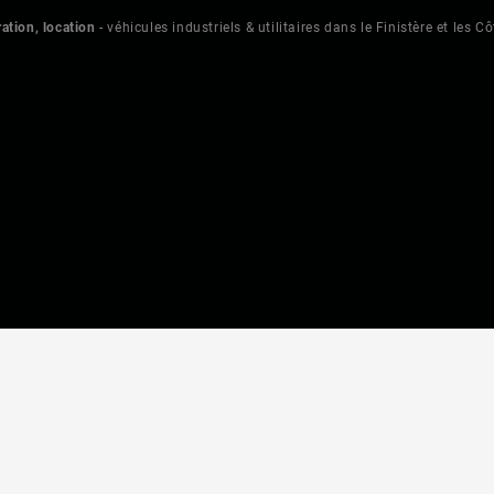
ation, location
- véhicules industriels & utilitaires dans le Finistère et les C