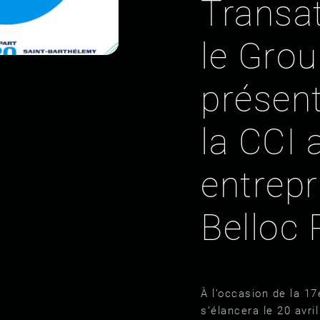
Transat
le Gro
présent
la CCI 
entrepr
Belloc
À l’occasion de la 17
s’élancera le 20 avr