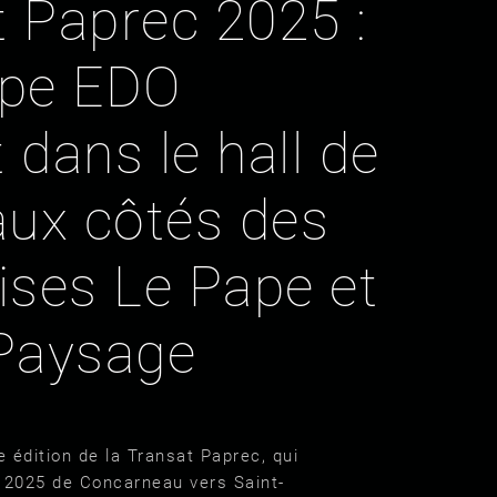
 Paprec 2025 :
upe EDO
 dans le hall de
aux côtés des
ises Le Pape et
 Paysage
e édition de la Transat Paprec, qui
il 2025 de Concarneau vers Saint-