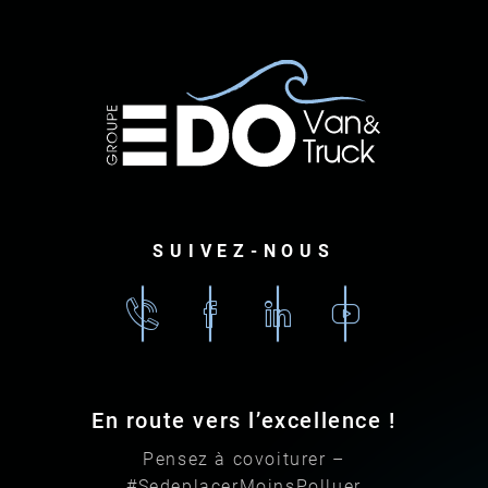
SUIVEZ-NOUS
02
Facebook
Linkedin
Youtube
96
79
87
En route vers l’excellence !
87
Pensez à covoiturer –
#SedeplacerMoinsPolluer