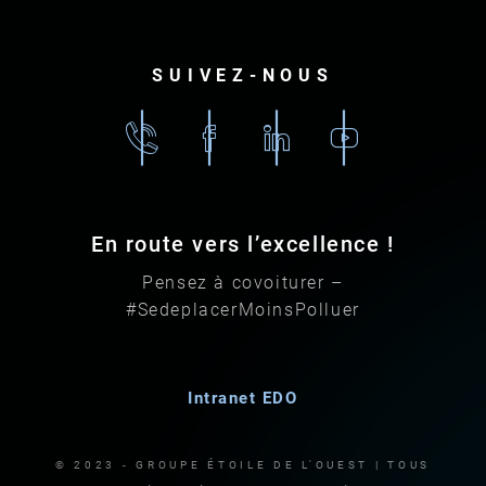
SUIVEZ-NOUS
02
Facebook
Linkedin
Youtube
96
79
87
En route vers l’excellence !
87
Pensez à covoiturer –
#SedeplacerMoinsPolluer
Intranet EDO
© 2023 - GROUPE ÉTOILE DE L'OUEST | TOUS