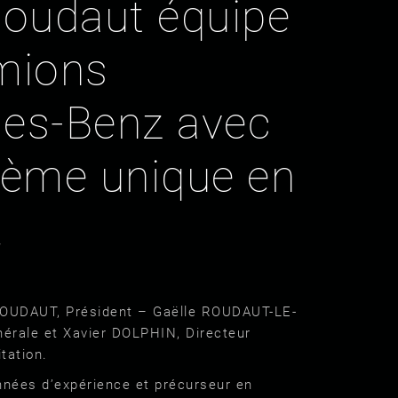
Roudaut équipe
mions
es-Benz avec
tème unique en
.
ROUDAUT, Président – Gaëlle ROUDAUT-LE-
nérale et Xavier DOLPHIN, Directeur
tation.
nnées d’expérience et précurseur en