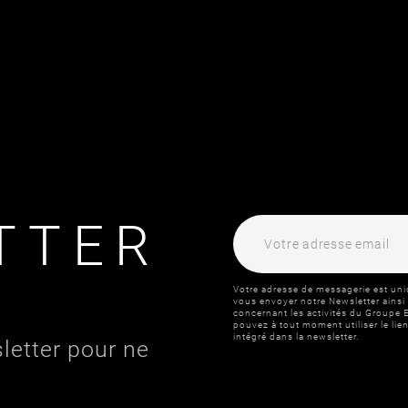
TTER
Votre adresse de messagerie est uni
vous envoyer notre Newsletter ainsi
concernant les activités du Groupe E
pouvez à tout moment utiliser le l
intégré dans la newsletter.
letter pour ne