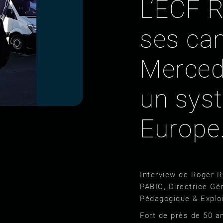
L’ECF 
ses ca
Merced
un sys
Europe
Interview de Roger 
PABIC, Directrice Gé
Pédagogique & Exploi
Fort de près de 50 a