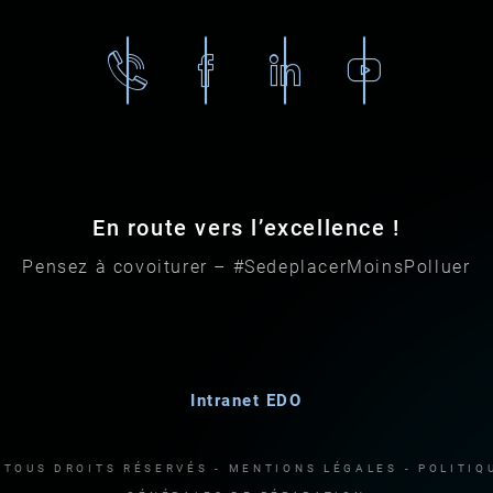
02
Facebook
Linkedin
Youtube
96
79
87
87
En route vers l’excellence !
Pensez à covoiturer – #SedeplacerMoinsPolluer
Intranet EDO
| TOUS DROITS RÉSERVÉS -
MENTIONS LÉGALES
-
POLITIQ