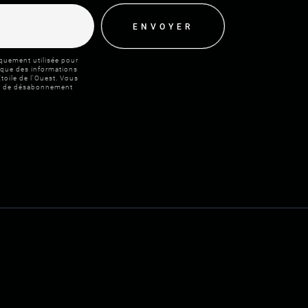
ENVOYER
quement utilisée pour
 que des informations
toile de l'Ouest. Vous
ien de désabonnement