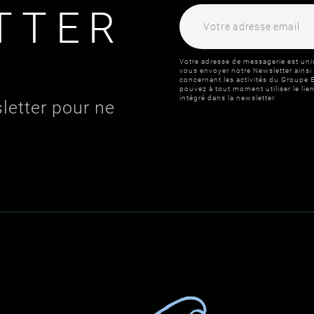
TTER
Votre adresse de messagerie est uni
vous envoyer notre Newsletter ainsi
concernant les activités du Groupe E
pouvez à tout moment utiliser le l
intégré dans la newsletter.
letter pour ne