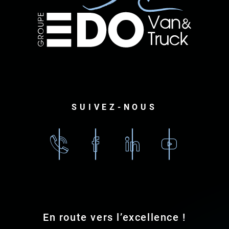
SUIVEZ-NOUS
02
Facebook
Linkedin
Youtube
96
79
87
87
En route vers l’excellence !